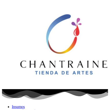
Ir
al
contenido
Insumos