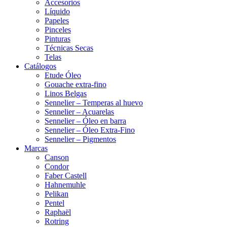
Accesorios
Líquido
Papeles
Pinceles
Pinturas
Técnicas Secas
Telas
Catálogos
Etude Óleo
Gouache extra-fino
Linos Belgas
Sennelier – Temperas al huevo
Sennelier – Acuarelas
Sennelier – Óleo en barra
Sennelier – Óleo Extra-Fino
Sennelier – Pigmentos
Marcas
Canson
Condor
Faber Castell
Hahnemuhle
Pelikan
Pentel
Raphaël
Rotring