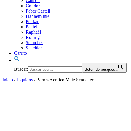
Canson
Condor
Faber Castell
Hahnemuhle
Pelikan
Pentel
Raphaël
Rotring
Sennelier
Staedtler
Carrito
Buscar:
Botón de búsqueda
Inicio
/
Liquidos
/ Barniz Acrilico Mate Sennelier