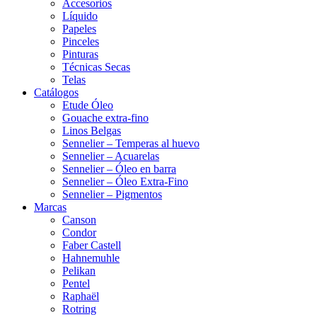
Accesorios
Líquido
Papeles
Pinceles
Pinturas
Técnicas Secas
Telas
Catálogos
Etude Óleo
Gouache extra-fino
Linos Belgas
Sennelier – Temperas al huevo
Sennelier – Acuarelas
Sennelier – Óleo en barra
Sennelier – Óleo Extra-Fino
Sennelier – Pigmentos
Marcas
Canson
Condor
Faber Castell
Hahnemuhle
Pelikan
Pentel
Raphaël
Rotring