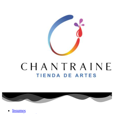
Ir
al
contenido
Insumos