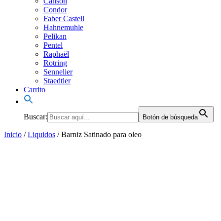
Canson
Condor
Faber Castell
Hahnemuhle
Pelikan
Pentel
Raphaël
Rotring
Sennelier
Staedtler
Carrito
Buscar:
Botón de búsqueda
Inicio
/
Liquidos
/ Barniz Satinado para oleo