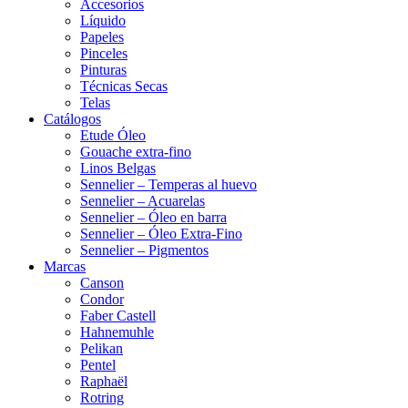
Accesorios
Líquido
Papeles
Pinceles
Pinturas
Técnicas Secas
Telas
Catálogos
Etude Óleo
Gouache extra-fino
Linos Belgas
Sennelier – Temperas al huevo
Sennelier – Acuarelas
Sennelier – Óleo en barra
Sennelier – Óleo Extra-Fino
Sennelier – Pigmentos
Marcas
Canson
Condor
Faber Castell
Hahnemuhle
Pelikan
Pentel
Raphaël
Rotring