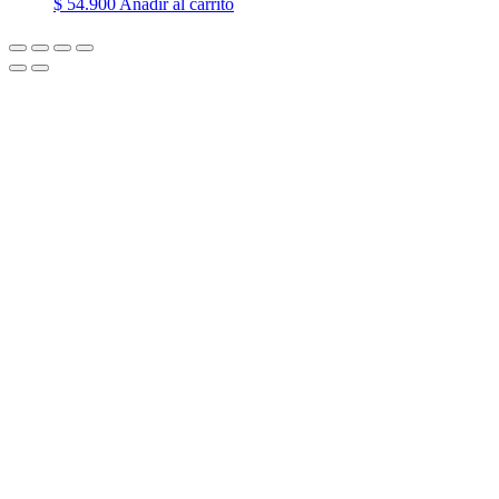
$
54.900
Añadir al carrito