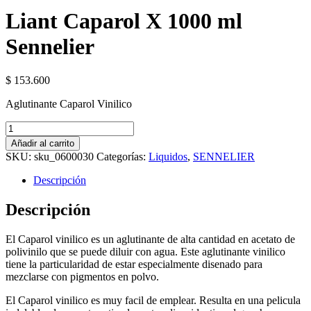
Liant Caparol X 1000 ml
Sennelier
$
153.600
Aglutinante Caparol Vinilico
Liant
Caparol
Añadir al carrito
X
SKU:
sku_0600030
Categorías:
Liquidos
,
SENNELIER
1000
ml
Descripción
Sennelier
cantidad
Descripción
El Caparol vinilico es un aglutinante de alta cantidad en acetato de
polivinilo que se puede diluir con agua. Este aglutinante vinilico
tiene la particularidad de estar especialmente disenado para
mezclarse con pigmentos en polvo.
El Caparol vinilico es muy facil de emplear. Resulta en una pelicula