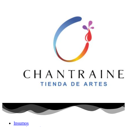
Ir
al
contenido
Insumos